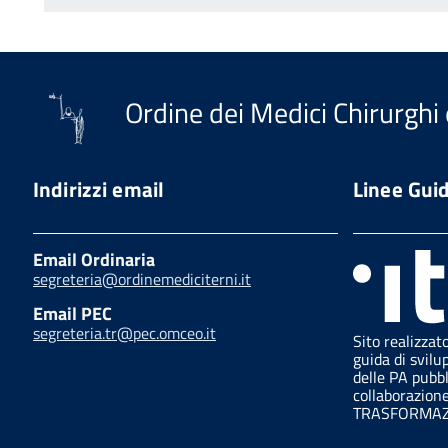
Ordine dei Medici Chirurghi 
Indirizzi email
Linee Gui
Email Ordinaria
segreteria@ordinemediciterni.it
Email PEC
segreteria.tr@pec.omceo.it
Sito realizzat
guida di svilu
delle PA pubb
collaborazion
TRASFORMAZI