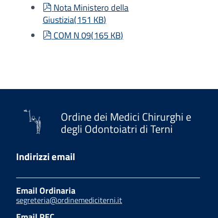
pdf
Nota Ministero della
Giustizia
(
151 KB
)
pdf
COM N 09
(
165 KB
)
Ordine dei Medici Chirurghi e
degli Odontoiatri di Terni
Indirizzi email
Email Ordinaria
segreteria@ordinemediciterni.it
Email PEC