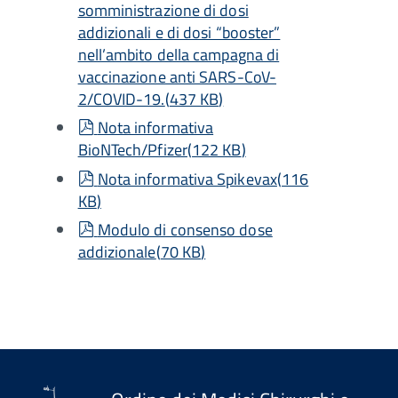
somministrazione di dosi
addizionali e di dosi “booster”
nell’ambito della campagna di
vaccinazione anti SARS-CoV-
2/COVID-19.
(
437 KB
)
pdf
Nota informativa
BioNTech/Pfizer
(
122 KB
)
pdf
Nota informativa Spikevax
(
116
KB
)
pdf
Modulo di consenso dose
addizionale
(
70 KB
)