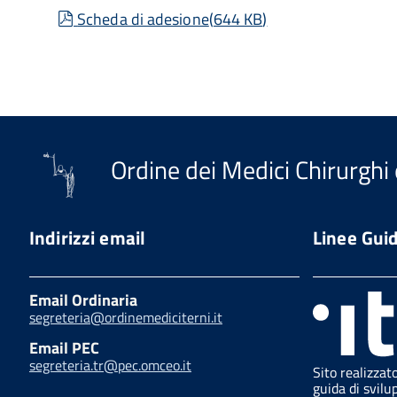
pdf
Scheda di adesione
(
644 KB
)
Ordine dei Medici Chirurghi 
Indirizzi email
Linee Gui
Email Ordinaria
segreteria@ordinemediciterni.it
Email PEC
segreteria.tr@pec.omceo.it
Sito realizzat
guida di svilu